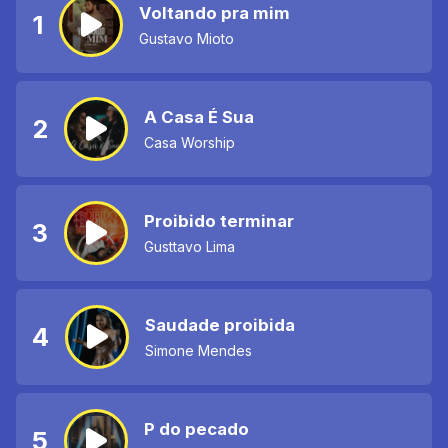
Voltando pra mim
1
Gustavo Mioto
A Casa É Sua
2
Casa Worship
Proibido terminar
3
Gusttavo Lima
Saudade proibida
4
Simone Mendes
P do pecado
5