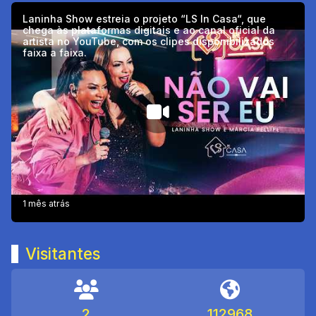
Laninha Show estreia o projeto “LS In Casa“, que
chega às plataformas digitais e ao canal oficial da
artista no YouTube, com os clipes disponibilizados
faixa a faixa.
1 mês atrás
Visitantes
2
112968