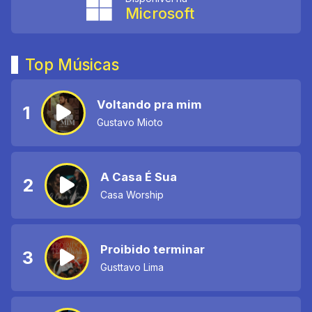
Microsoft
Top Músicas
Voltando pra mim
1
Gustavo Mioto
A Casa É Sua
2
Casa Worship
Proibido terminar
3
Gusttavo Lima