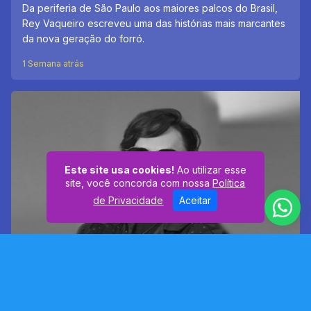
Da periferia de São Paulo aos maiores palcos do Brasil,
Rey Vaqueiro escreveu uma das histórias mais marcantes
da nova geração do forró.
1 Semana atrás
Este site usa cookies!
Ao utilizar esse
site, você concorda com nossa
Política
de Privacidade
Aceitar
LUTO: Morre o cantor Neto Araújo