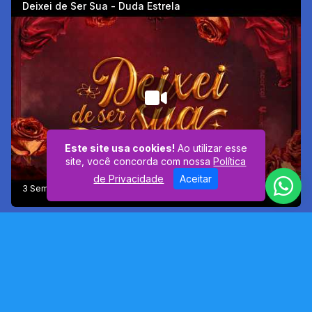
Deixei de Ser Sua - Duda Estrela
Este site usa cookies!
Ao utilizar esse
site, você concorda com nossa
Política
de Privacidade
Aceitar
3 Semanas atrás
Lagosta Bronzeada revive "Mensagem Pra Você" em
releitura marcada por emoção e nostalgia