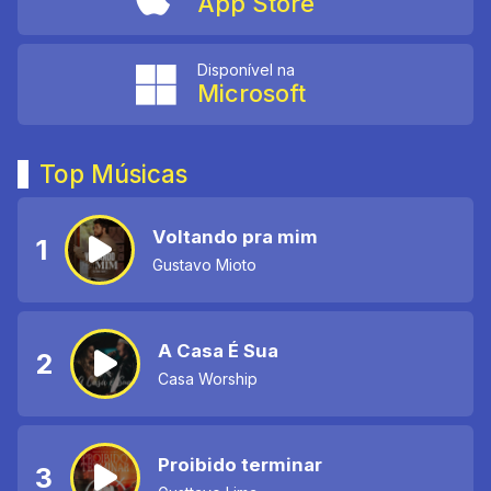
App Store
Disponível na
Microsoft
Top Músicas
Voltando pra mim
1
Gustavo Mioto
A Casa É Sua
2
Casa Worship
Proibido terminar
3