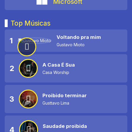
Microsoft
Top Músicas
Voltando pra mim
1
Gustavo Mioto
A Casa É Sua
2
Casa Worship
Proibido terminar
3
Gusttavo Lima
Saudade proibida
4